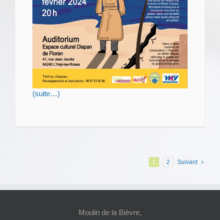
(suite…)
1
2
Suivant
Moulin de la Bièvre,