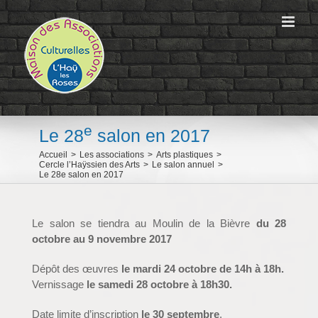
Passer
au
contenu
e
Le 28
salon en 2017
Accueil
>
Les associations
>
Arts plastiques
>
Cercle l’Haÿssien des Arts
>
Le salon annuel
>
Le 28e salon en 2017
Le salon se tiendra au Moulin de la Bièvre
du 28
octobre au 9 novembre 2017
Dépôt des œuvres
le mardi 24 octobre de 14h à 18h.
Vernissage
le samedi 28 octobre à 18h30.
Date limite d’inscription
le 30 septembre
.