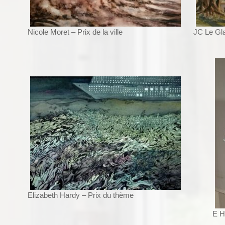
Nicole Moret – Prix de la ville
JC Le Gla
Elizabeth Hardy – Prix du thème
E H