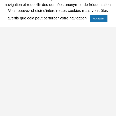
navigation et recueillir des données anonymes de fréquentation.
Vous pouvez choisir d'interdire ces cookies mais vous êtes
avertis que cela peut perturber votre navigation.
Accepter
A télécharger
Réglement du 28e salon
(86 Ko)
Fiche d'inscription 28e salon
(59 Ko)
Moulin de la Bièvre,
73 avenue Larroumès
Contacts : 01 41 98 36 90
ou
mac@ville-lhay94.fr