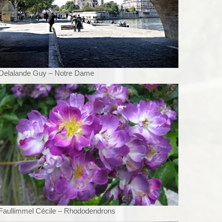
Delalande Guy – Notre Dame
Faullimmel Cécile – Rhododendrons