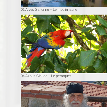
01 Alves Sandrine – Le moulin jaune
04 Azous Claude – Le perroquet