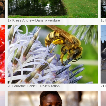
17 Kress André – Dans la verdure
18 
20 Lamothe Daniel – Pollénisation
21 