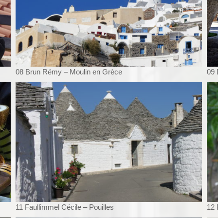
08 Brun Rémy – Moulin en Grèce
09 
11 Faullimmel Cécile – Pouilles
12 