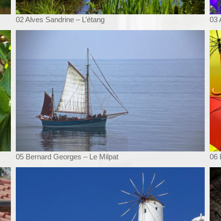
02 Alves Sandrine – L’étang
03 
05 Bernard Georges – Le Milpat
06 