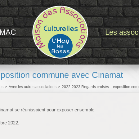
 MAC
Les associ
xposition commune avec Cinamat
rts
>
Avec les autres associations
>
2022-2023 Regards croisés – exposition co
 Cinamat se réunissaient pour exposer ensemble.
mbre 2022.