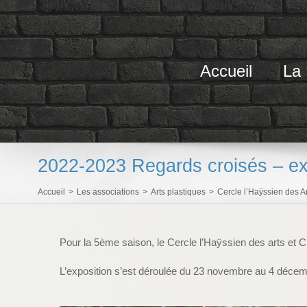
Passer
au
contenu
Accueil
La
2022-2023 Regards croisés – e
Accueil
>
Les associations
>
Arts plastiques
>
Cercle l’Haÿssien des A
Pour la 5ème saison, le Cercle l’Haÿssien des arts et
L’exposition s’est déroulée du 23 novembre au 4 déce