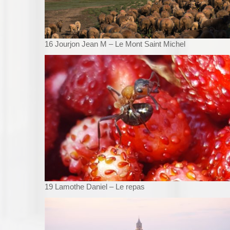
16 Jourjon Jean M – Le Mont Saint Michel
19 Lamothe Daniel – Le repas