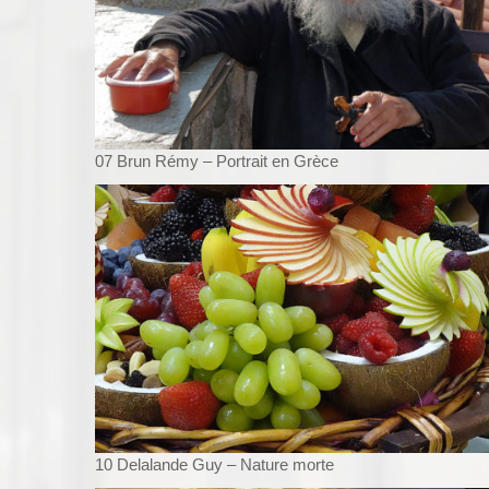
07 Brun Rémy – Portrait en Grèce
10 Delalande Guy – Nature morte