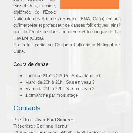
Gissel Ortiz, cubaine,
diplômée de l’Ecole
Nationale des Arts de la Havane (ENA, Cuba) en tant
qu’interprète et professeur de danses folkloriques, ainsi
que de l’école de danse moderne et folklorique de La
Havane (Cuba).
Elle a fait partie du Conjunto Folklorique National de
Cuba.
Cours de danse
Lundi de 21h15-22h15 : Salsa débutant
Mardi de 20h à 21h : Salsa niveau 3
Mardi de 21h à 22h : Salsa niveau 2
1 dimanche par mois stage
Contacts
Président :
Jean-Paul Scherer
,
Trésorière :
Corinne Hernu
73 Avenue Larroumès, 94240 L’Haÿ-les-Roses – Tél.