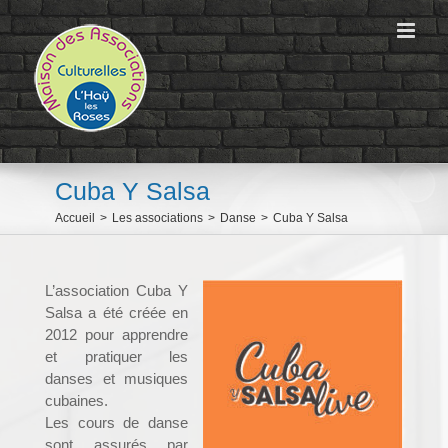
Passer
au
contenu
Cuba Y Salsa
Accueil
>
Les associations
>
Danse
>
Cuba Y Salsa
L’association Cuba Y
Salsa a été créée en
2012 pour apprendre
et pratiquer les
danses et musiques
cubaines.
Les cours de danse
sont assurés par