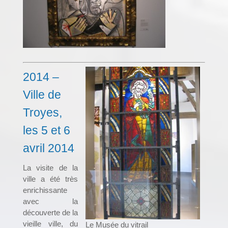
2014 –
Ville de
Troyes,
les 5 et 6
avril 2014
La visite de la
ville a été très
enrichissante
avec la
découverte de la
vieille ville, du
Le Musée du vitrail