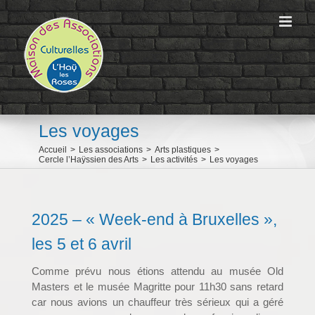
Passer
au
contenu
Les voyages
Accueil
>
Les associations
>
Arts plastiques
>
Cercle l’Haÿssien des Arts
>
Les activités
>
Les voyages
2025 – « Week-end à Bruxelles »,
les 5 et 6 avril
Comme prévu nous étions attendu au musée Old
Masters et le musée Magritte pour 11h30 sans retard
car nous avions un chauffeur très sérieux qui a géré