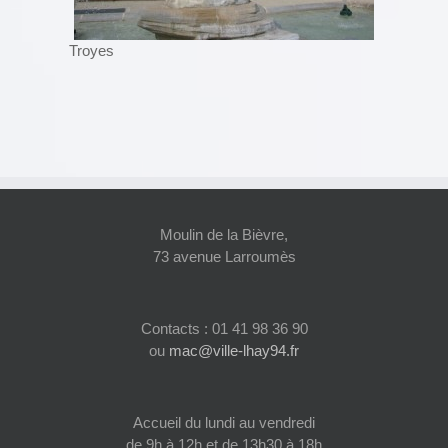
Troyes
Moulin de la Bièvre,
73 avenue Larroumès
Contacts : 01 41 98 36 90
ou
mac@ville-lhay94.fr
Accueil du lundi au vendredi
de 9h à 12h et de 13h30 à 18h