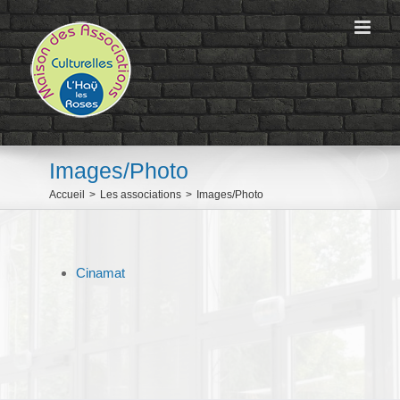
Passer
au
contenu
Images/Photo
Accueil
>
Les associations
>
Images/Photo
Cinamat