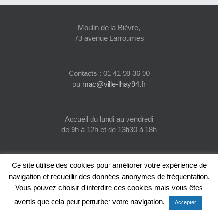
Moulin de la Bièvre,
73 avenue Larroumès
Contacts : 01 41 98 36 90
ou
mac@ville-lhay94.fr
Accueil du lundi au vendredi
de 9h à 12h et de 13h30 à 18h
Ce site utilise des cookies pour améliorer votre expérience de
navigation et recueillir des données anonymes de fréquentation.
Vous pouvez choisir d'interdire ces cookies mais vous êtes
© 2022 Maison des Associations Culturelles de l'Haÿ-les-Roses |
Conception & Design : INFO Service & WEB Créations 17138 Saint-
avertis que cela peut perturber votre navigation.
Accepter
Xandre | Tous droits réservés