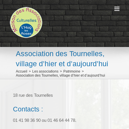
Passer
au
contenu
Association des Tournelles,
village d’hier et d’aujourd’hui
Accueil
>
Les associations
>
Patrimoine
>
Association des Tournelles, village d’hier et d’aujourd’hui
18 rue des Tournelles
Contacts :
01 41 98 36 90 ou 01 46 64 44 78.