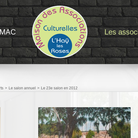
 MAC
Les associ
rts
>
Le salon annuel
>
Le 23e salon en 2012