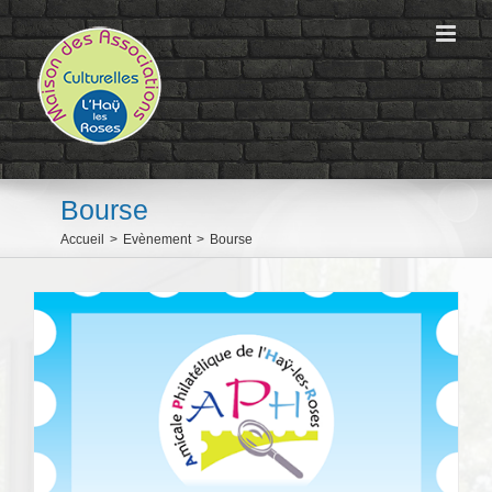
Passer
au
contenu
Bourse
Accueil
>
Evènement
>
Bourse