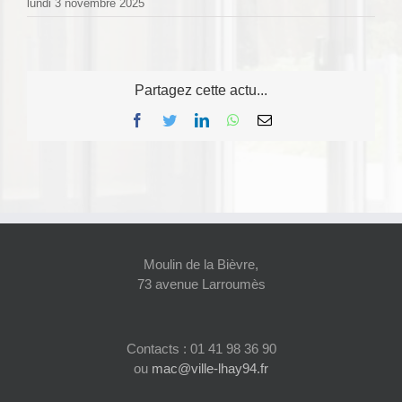
lundi 3 novembre 2025
Partagez cette actu...
Facebook
Twitter
LinkedIn
WhatsApp
Email
Moulin de la Bièvre,
73 avenue Larroumès
Contacts : 01 41 98 36 90
ou
mac@ville-lhay94.fr