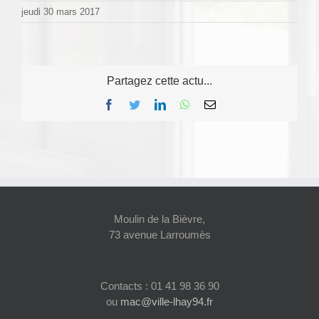
jeudi 30 mars 2017
Partagez cette actu...
Facebook
Twitter
LinkedIn
WhatsApp
Email
Moulin de la Bièvre,
73 avenue Larroumès
Contacts : 01 41 98 36 90
ou
mac@ville-lhay94.fr