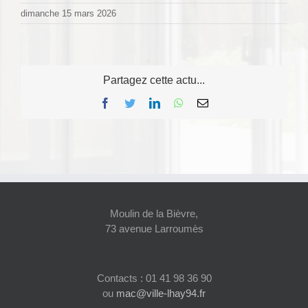
dimanche 15 mars 2026
Partagez cette actu...
Facebook
Twitter
LinkedIn
WhatsApp
Email
Moulin de la Bièvre,
73 avenue Larroumès
Contacts : 01 41 98 36 90
ou
mac@ville-lhay94.fr