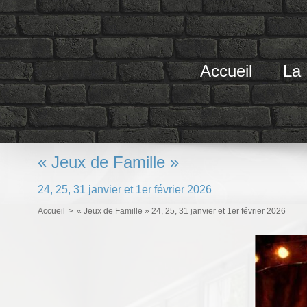
Passer
au
contenu
Accueil
La
« Jeux de Famille »
24, 25, 31 janvier et 1er février 2026
Accueil
>
« Jeux de Famille » 24, 25, 31 janvier et 1er février 2026