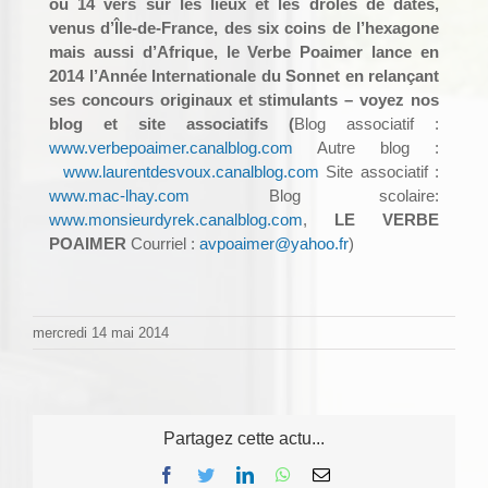
ou 14 vers sur les lieux et les drôles de dates,
venus d’Île-de-France, des six coins de l’hexagone
mais aussi d’Afrique, le Verbe Poaimer lance en
2014
l’Année Internationale du Sonnet
en relançant
ses concours originaux et stimulants – voyez nos
blog et site associatifs (
Blog associatif :
www.verbepoaimer.canalblog.com
Autre blog :
www.laurentdesvoux.canalblog.com
Site associatif :
www.mac-lhay.com
Blog scolaire:
www.monsieurdyrek.canalblog.com
,
LE VERBE
POAIMER
Courriel :
avpoaimer@yahoo.fr
)
mercredi 14 mai 2014
Partagez cette actu...
Facebook
Twitter
LinkedIn
WhatsApp
Email