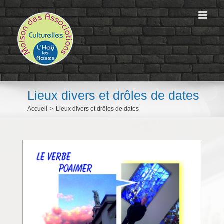
Passer
au
contenu
Lieux divers et drôles de dates
Accueil
>
Lieux divers et drôles de dates