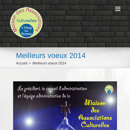
Passer
au
contenu
Meilleurs voeux 2014
Accueil
>
Meilleurs voeux 2014