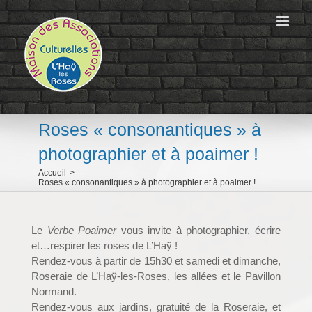
Passer
au
contenu
Roses « consonantiques » à
photographier et à poaimer !
Accueil
>
Roses « consonantiques » à photographier et à poaimer !
Le
Verbe Poaimer
vous invite à photographier, écrire
et…respirer les roses de L’Haÿ !
Rendez-vous à partir de 15h30 et samedi et dimanche,
Roseraie de L’Haÿ-les-Roses, les allées et le Pavillon
Normand.
Rendez-vous aux jardins, gratuité de la Roseraie, et