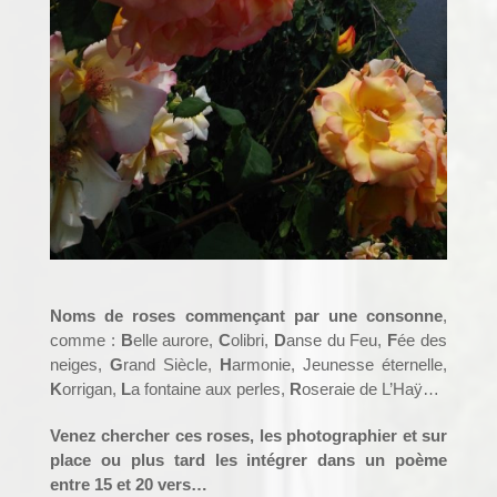
Noms de roses commençant par une consonne
,
comme :
B
elle aurore,
C
olibri,
D
anse du Feu,
F
ée des
neiges,
G
rand Siècle,
H
armonie, Jeunesse éternelle,
K
orrigan,
L
a fontaine aux perles,
R
oseraie de L’Haÿ…
Venez chercher ces roses, les photographier et sur
place ou plus tard les intégrer dans un poème
entre 15 et 20 vers…