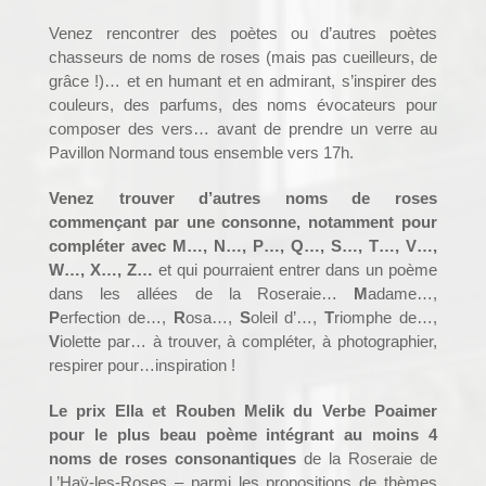
Venez rencontrer des poètes ou d’autres poètes
chasseurs de noms de roses (mais pas cueilleurs, de
grâce !)… et en humant et en admirant, s’inspirer des
couleurs, des parfums, des noms évocateurs pour
composer des vers… avant de prendre un verre au
Pavillon Normand tous ensemble vers 17h.
Venez trouver d’autres noms de roses
commençant par une consonne, notamment pour
compléter avec M…, N…, P…, Q…, S…, T…, V…,
W…, X…, Z…
et qui pourraient entrer dans un poème
dans les allées de la Roseraie…
M
adame…,
P
erfection de…,
R
osa…,
S
oleil d’…,
T
riomphe de…,
V
iolette par… à trouver, à compléter, à photographier,
respirer pour…inspiration !
Le prix Ella et Rouben Melik du Verbe Poaimer
pour le plus beau poème intégrant au moins 4
noms de roses consonantiques
de la Roseraie de
L’Haÿ-les-Roses – parmi les propositions de thèmes